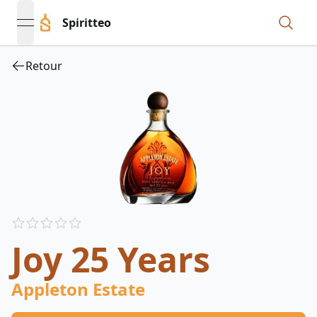
Spiritteo
open navigation menu
Retour
Reviews
out of 5 stars
Joy 25 Years
Appleton Estate