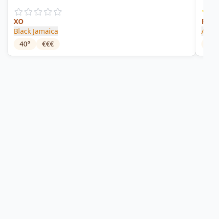
XO
Rare 
Black Jamaica
Apple
40
°
€€€
43
°