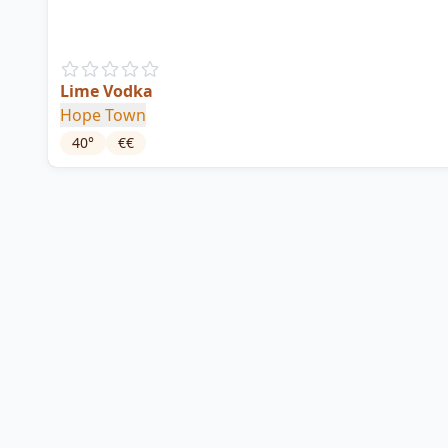
Lime Vodka
Hope Town
40
°
€€