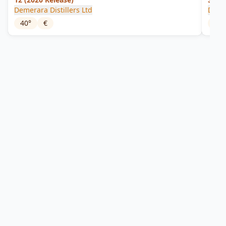
Demerara Distillers Ltd
Diam
40
°
€
40
°