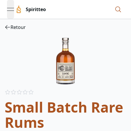
Spiritteo
open navigation menu
Retour
Reviews
out of 5 stars
Small Batch Rare
Rums