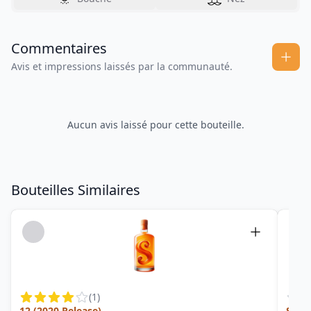
Commentaires
Avis et impressions laissés par la communauté.
Aucun avis laissé pour cette bouteille.
Bouteilles Similaires
(
1
)
12 (2020 Release)
Smal