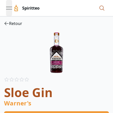
Spiritteo
open navigation menu
Retour
Reviews
out of 5 stars
Sloe Gin
Warner's