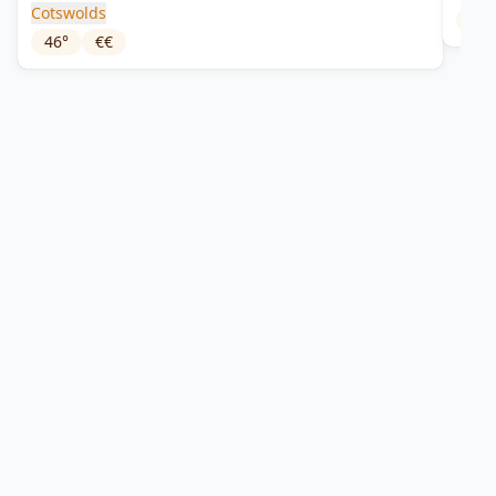
Cotswolds
60
°
46
°
€€