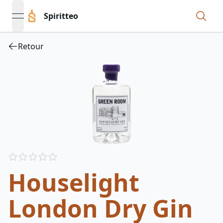
Spiritteo
open navigation menu
Retour
Reviews
out of 5 stars
Houselight
London Dry Gin