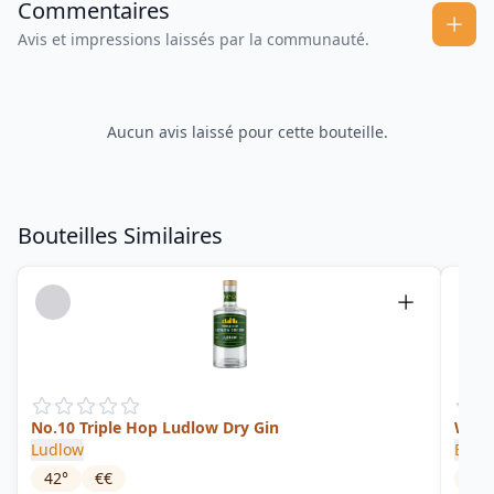
Commentaires
Avis et impressions laissés par la communauté.
Aucun avis laissé pour cette bouteille.
Bouteilles Similaires
No.10 Triple Hop Ludlow Dry Gin
Wild 
Ludlow
Blac
42
°
€€
37.