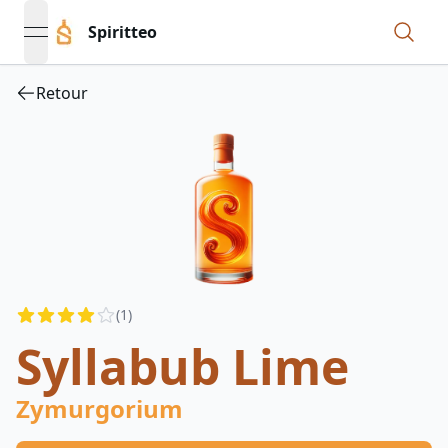
Spiritteo
open navigation menu
Retour
Reviews
(
1
)
4
out of 5 stars
Syllabub Lime
Zymurgorium