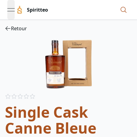
Spiritteo
open navigation menu
Retour
Reviews
out of 5 stars
Single Cask
Canne Bleue