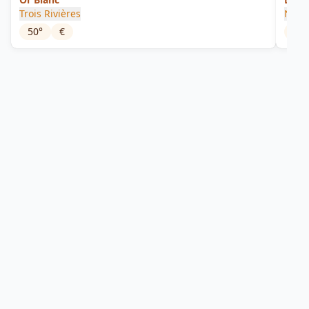
Trois Rivières
Neis
50
°
€
52.