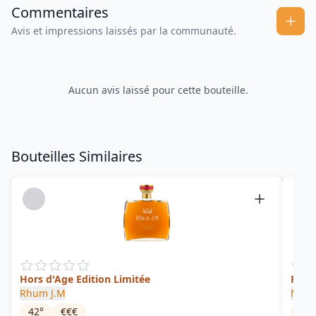
Commentaires
Avis et impressions laissés par la communauté.
Aucun avis laissé pour cette bouteille.
Bouteilles Similaires
Hors d'Age Edition Limitée
Profi
Rhum J.M
Neis
42
°
€€€
52.