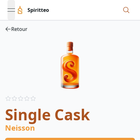
Spiritteo
open navigation menu
Retour
Reviews
out of 5 stars
Single Cask
Neisson