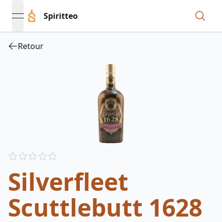
Spiritteo
open navigation menu
Retour
Reviews
out of 5 stars
Silverfleet
Scuttlebutt 1628