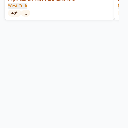
West Cork
Penn
40
°
€
42
°