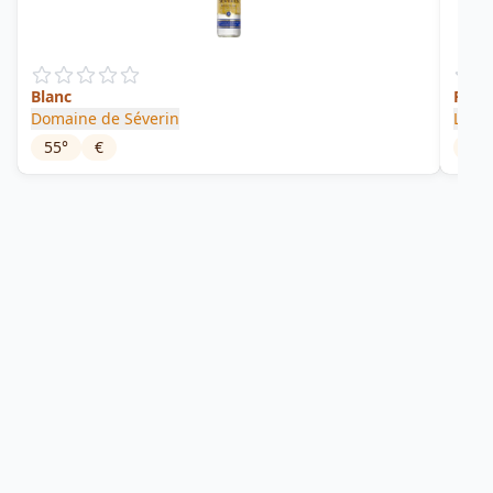
Blanc
Punch
Domaine de Séverin
Les S
55
°
€
18
°