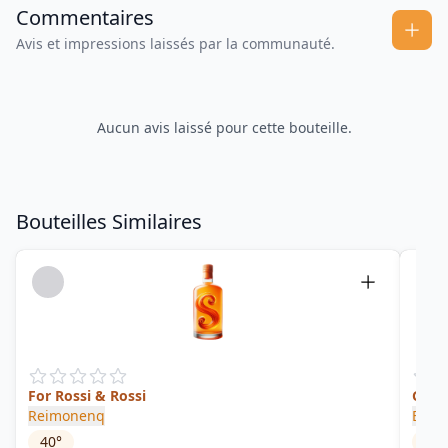
Commentaires
Avis et impressions laissés par la communauté.
Aucun avis laissé pour cette bouteille.
Bouteilles Similaires
For Rossi & Rossi
Guad
Reimonenq
Berr
40
°
46
°