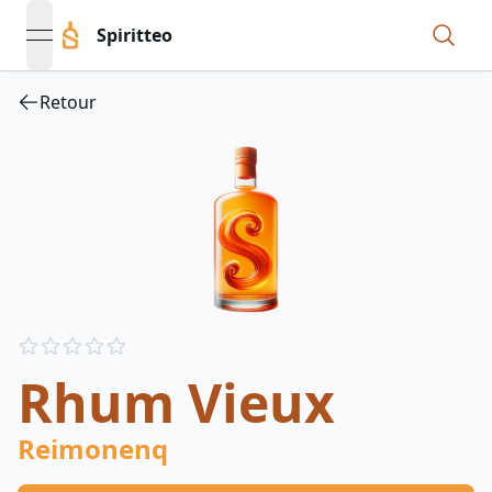
Spiritteo
open navigation menu
Retour
Reviews
out of 5 stars
Rhum Vieux
Reimonenq