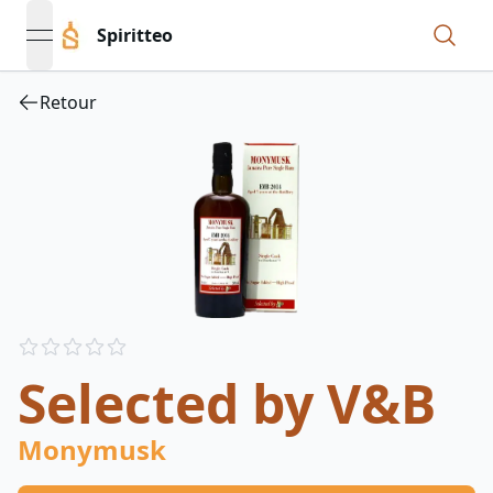
Spiritteo
open navigation menu
Retour
Reviews
out of 5 stars
Selected by V&B
Monymusk