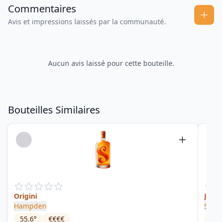
Commentaires
Avis et impressions laissés par la communauté.
Aucun avis laissé pour cette bouteille.
Bouteilles Similaires
Origini
Hampden
Sama
55.6
°
€€€€
45
°