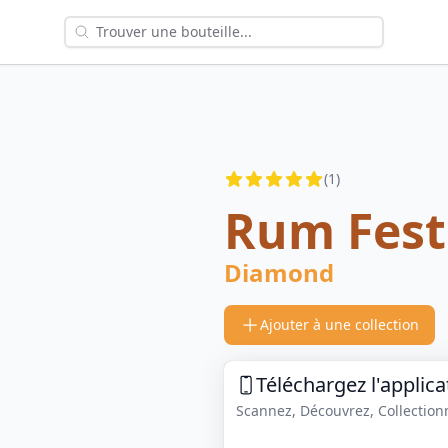
Reviews
(
1
)
4.5
out of 5 stars
Rum Fest
Diamond
Ajouter à une collection
Téléchargez l'applica
Scannez, Découvrez, Collectionne