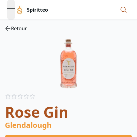
Spiritteo
open navigation menu
Retour
Reviews
out of 5 stars
Rose Gin
Glendalough