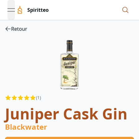
Spiritteo
open navigation menu
Retour
Reviews
(
1
)
4.5
out of 5 stars
Juniper Cask Gin
Blackwater