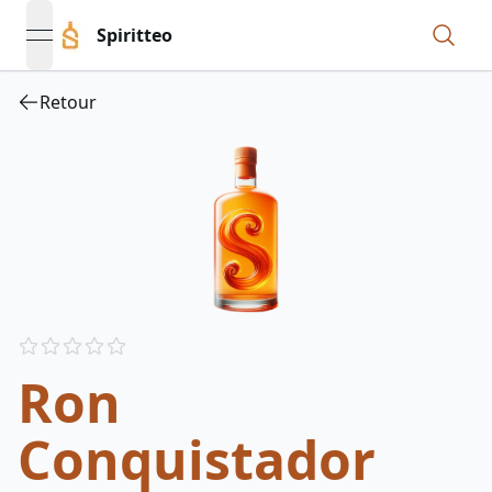
Spiritteo
open navigation menu
Retour
Reviews
out of 5 stars
Ron
Conquistador