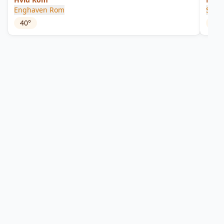
Enghaven Rom
Stok
40
°
40
°