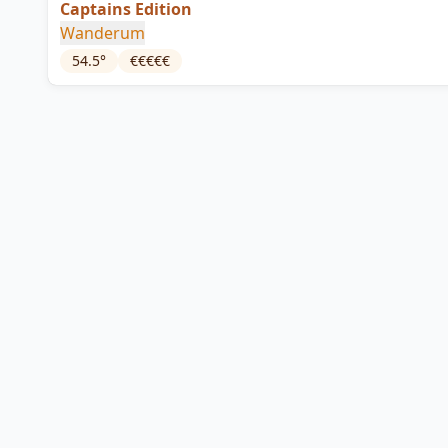
Captains Edition
Wanderum
54.5
°
€€€€€