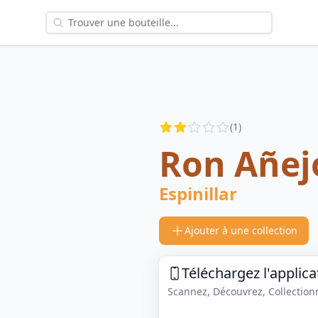
Reviews
(
1
)
2
out of 5 stars
Ron Añej
Espinillar
Ajouter à une collection
Téléchargez l'applica
Scannez, Découvrez, Collectionne