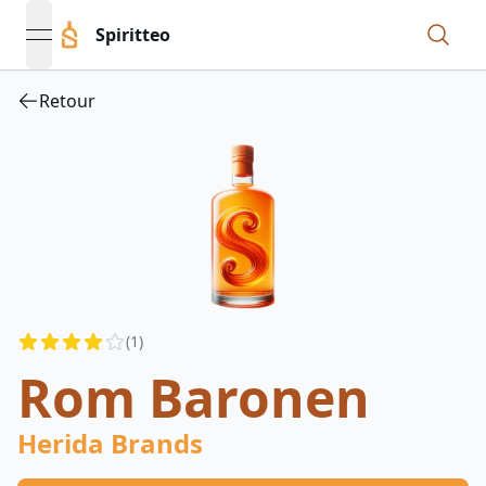
Spiritteo
open navigation menu
Retour
Reviews
(
1
)
4
out of 5 stars
Rom Baronen
Herida Brands