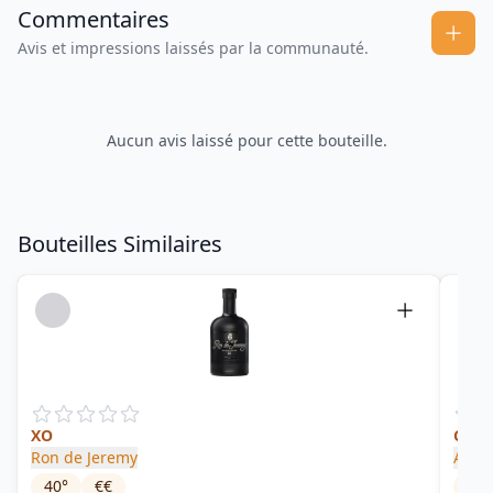
Commentaires
Avis et impressions laissés par la communauté.
Aucun avis laissé pour cette bouteille.
Bouteilles Similaires
XO
Coco
Ron de Jeremy
Aztec
40
°
€€
37.