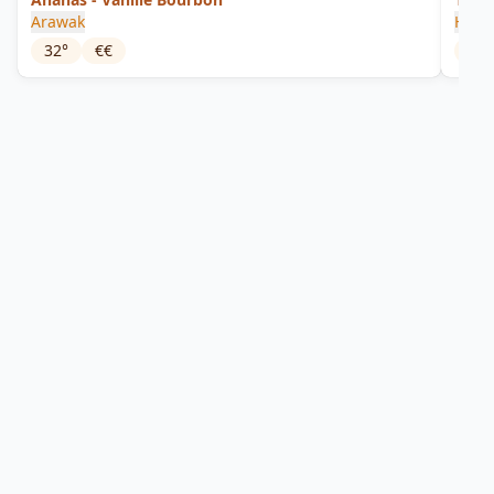
Arawak
Habit
32
°
€€
45
°