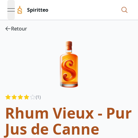
Spiritteo
open navigation menu
Retour
Reviews
(
1
)
4
out of 5 stars
Rhum Vieux - Pur
Jus de Canne