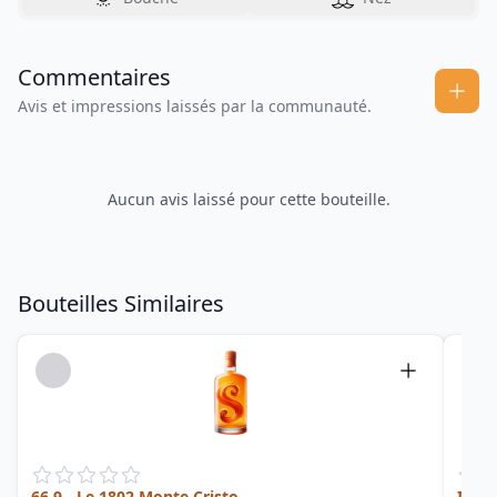
Commentaires
Avis et impressions laissés par la communauté.
Aucun avis laissé pour cette bouteille.
Bouteilles Similaires
66.9 - Le 1802 Monte Cristo
Inten