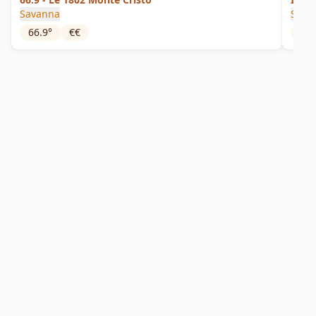
Savanna
Sava
66.9
°
€€
40
°