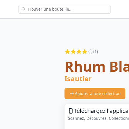
Reviews
(
1
)
3.5
out of 5 stars
Rhum Bla
Isautier
Ajouter à une collection
Téléchargez l'applica
Scannez, Découvrez, Collectionne