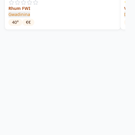
Rhum FWI
Virg
Gwadinina
Damo
40
°
€€
42
°