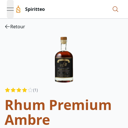
Spiritteo
open navigation menu
Retour
Reviews
(
1
)
3.5
out of 5 stars
Rhum Premium
Ambre