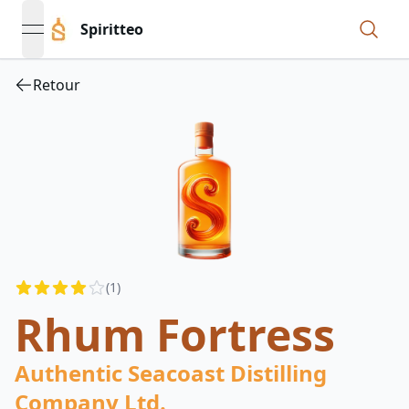
Spiritteo
open navigation menu
Retour
Reviews
(
1
)
4
out of 5 stars
Rhum Fortress
Authentic Seacoast Distilling
Company Ltd.