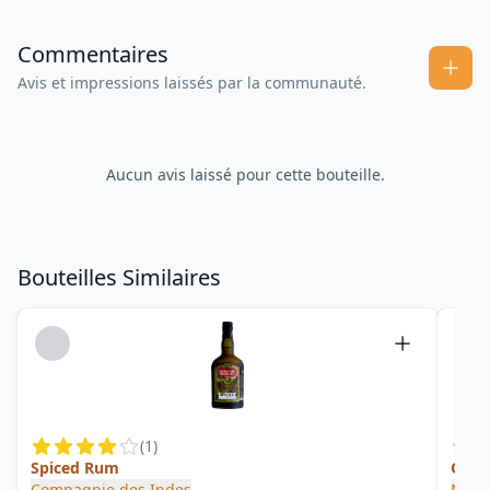
Commentaires
Avis et impressions laissés par la communauté.
Aucun avis laissé pour cette bouteille.
Bouteilles Similaires
(
1
)
Spiced Rum
OVNI
Compagnie des Indes
Multi