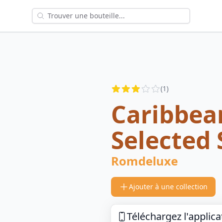
Reviews
(
1
)
2.5
out of 5 stars
Caribbean
Selected 
Romdeluxe
Ajouter à une collection
Téléchargez l'applica