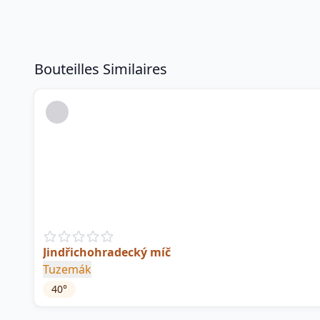
Bouteilles Similaires
Jindřichohradecký míč
Tuzemák
40
°