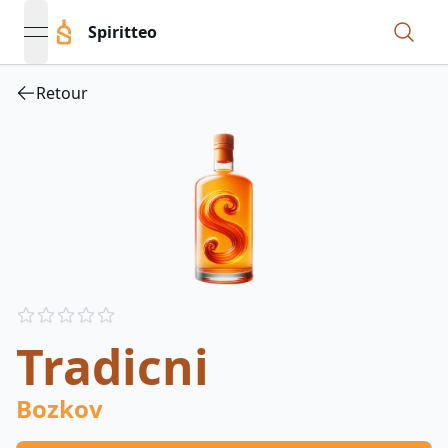
Spiritteo
open navigation menu
Retour
Reviews
out of 5 stars
Tradicni
Bozkov