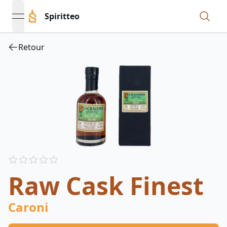
Spiritteo
open navigation menu
Retour
Reviews
out of 5 stars
Raw Cask Finest
Caroni