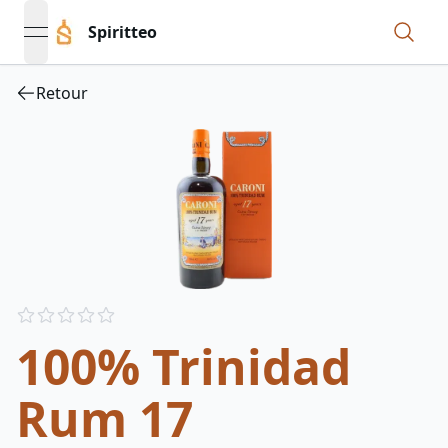
Spiritteo
open navigation menu
Retour
Reviews
out of 5 stars
100% Trinidad
Rum 17