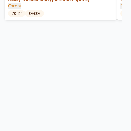
Caroni
Caro
70.2
°
€€€€€
63.