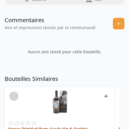
Commentaires
Avis et impressions laissés par la communauté.
Aucun avis laissé pour cette bouteille.
Bouteilles Similaires
Heavy Trinidad Rum (Juuls Vin & Spritis)
Exce