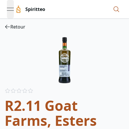
Spiritteo
open navigation menu
Retour
Reviews
out of 5 stars
R2.11 Goat
Farms, Esters