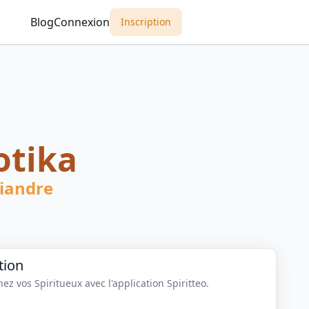
Blog
Connexion
Inscription
otika
riandre
tion
z vos Spiritueux avec l'application Spiritteo.