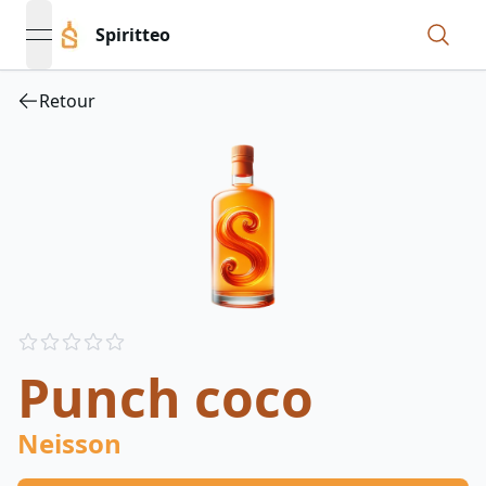
Spiritteo
open navigation menu
Retour
Reviews
out of 5 stars
Punch coco
Neisson