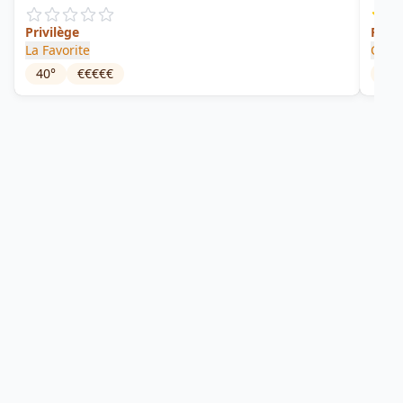
Privilège
Punc
La Favorite
Clém
40
°
€€€€€
18
°