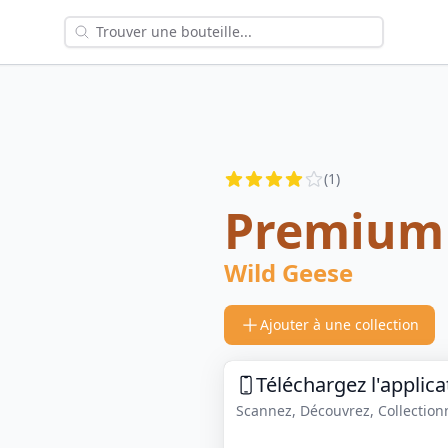
Reviews
(
1
)
3.5
out of 5 stars
Premium
Wild Geese
Ajouter à une collection
Téléchargez l'applica
Scannez, Découvrez, Collectionne