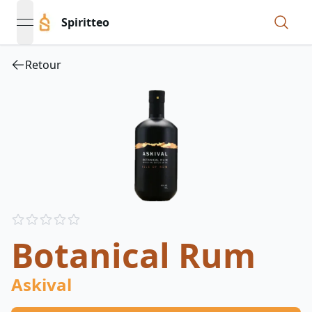
Spiritteo
open navigation menu
Retour
Reviews
out of 5 stars
Botanical Rum
Askival