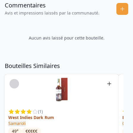
Commentaires
Avis et impressions laissés par la communauté.
Aucun avis laissé pour cette bouteille.
Bouteilles Similaires
(
1
)
West Indies Dark Rum
Elixir
Samaroli
Oldm
49
°
€€€€€
30
°