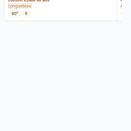
Longueteau
Araw
60
°
€
32
°