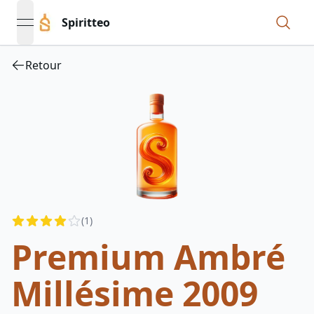
Spiritteo
open navigation menu
Retour
Reviews
(
1
)
4
out of 5 stars
Premium Ambré
Millésime 2009