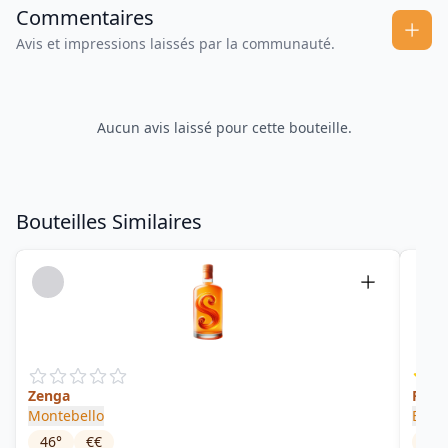
Commentaires
Avis et impressions laissés par la communauté.
Aucun avis laissé pour cette bouteille.
Bouteilles Similaires
Zenga
Rhum
Montebello
Biell
46
°
€€
45
°