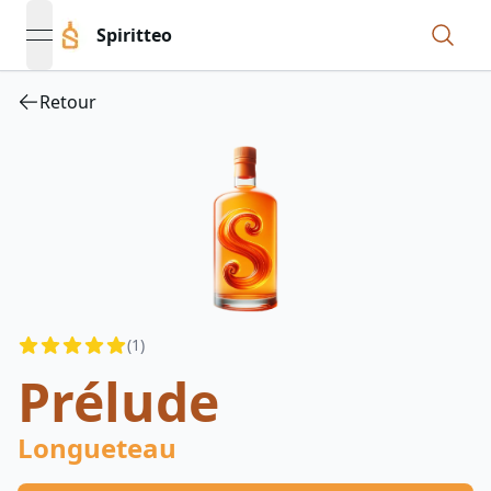
Spiritteo
open navigation menu
Retour
Reviews
(
1
)
4.5
out of 5 stars
Prélude
Longueteau