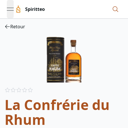
Spiritteo
open navigation menu
Retour
Reviews
out of 5 stars
La Confrérie du
Rhum