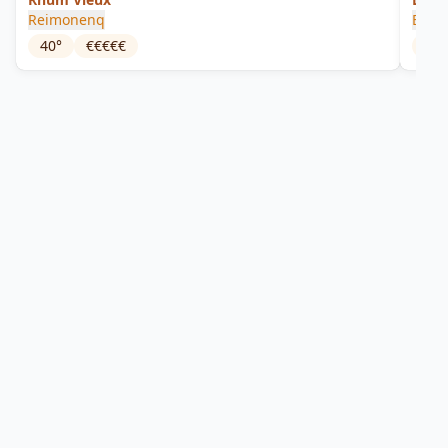
Reimonenq
Biell
40
°
€€€€€
59
°