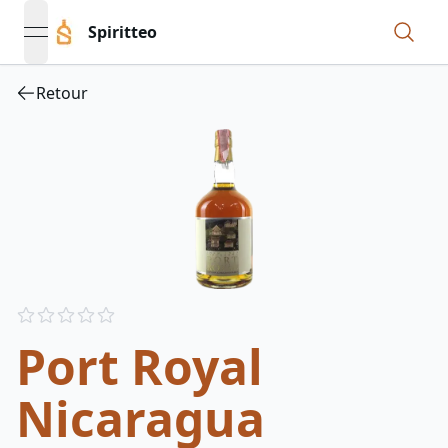
Spiritteo
open navigation menu
Retour
Reviews
out of 5 stars
Port Royal
Nicaragua