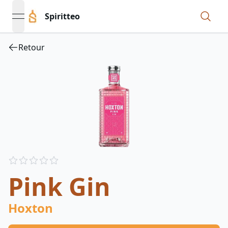
Spiritteo
open navigation menu
Retour
Reviews
out of 5 stars
Pink Gin
Hoxton