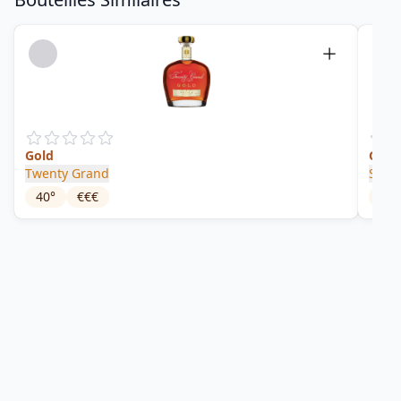
Gold
Gold
Twenty Grand
Smir
40
°
€€€
37.