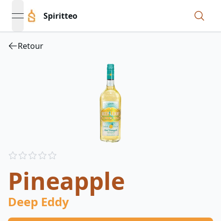
Spiritteo
open navigation menu
Retour
Reviews
out of 5 stars
Pineapple
Deep Eddy