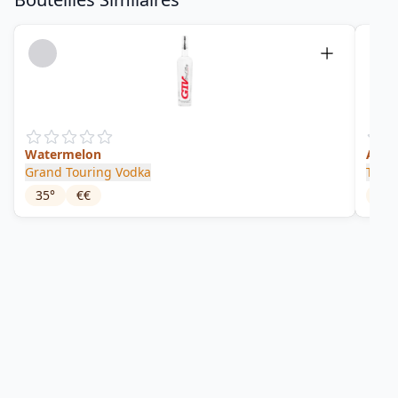
Watermelon
Appl
Grand Touring Vodka
Twen
35
°
€€
40
°