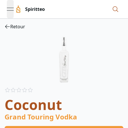
Spiritteo
open navigation menu
Retour
Reviews
out of 5 stars
Coconut
Grand Touring Vodka