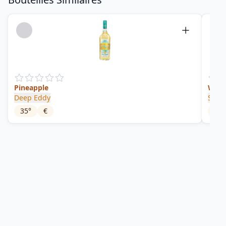
Pineapple
Whip
Deep Eddy
Smir
35
°
€
30
°