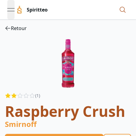
Spiritteo
open navigation menu
Retour
Reviews
(
1
)
2
out of 5 stars
Raspberry Crush
Smirnoff