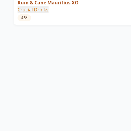
Rum & Cane Mauritius XO
Crucial Drinks
46
°