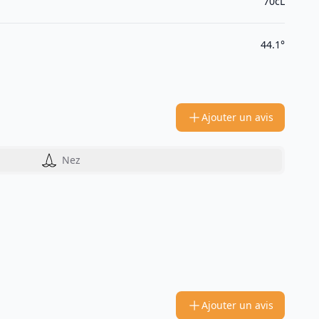
70cL
44.1°
Ajouter un avis
Nez
Ajouter un avis