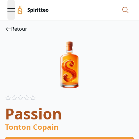
Spiritteo
open navigation menu
Retour
Reviews
out of 5 stars
Passion
Tonton Copain