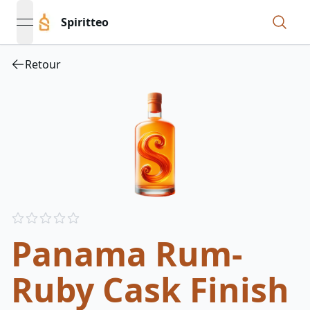
Spiritteo
open navigation menu
Retour
Reviews
out of 5 stars
Panama Rum-
Ruby Cask Finish