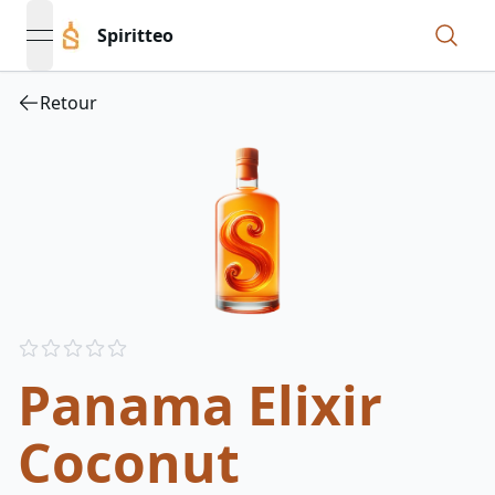
Spiritteo
open navigation menu
Retour
Reviews
out of 5 stars
Panama Elixir
Coconut