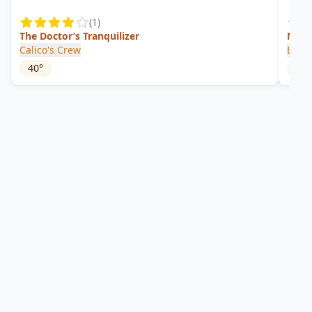
(
1
)
The Doctor’s Tranquilizer
Malt
Calico's Crew
Bode
40
°
40
°