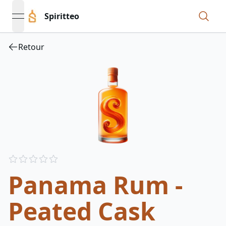
Spiritteo
open navigation menu
Retour
Reviews
out of 5 stars
Panama Rum -
Peated Cask