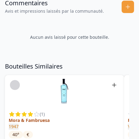
Commentaires
Avis et impressions laissés par la communauté.
Aucun avis laissé pour cette bouteille.
Bouteilles Similaires
(
1
)
Mora & Fambruesa
Pre
1947
Yama
40
°
€
40
°