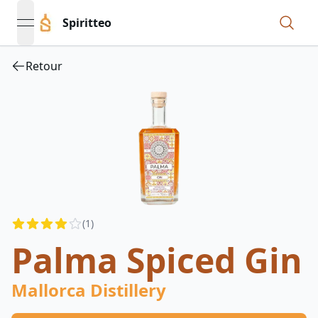
Spiritteo
open navigation menu
Retour
Reviews
(
1
)
4
out of 5 stars
Palma Spiced Gin
Mallorca Distillery