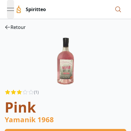
Spiritteo
open navigation menu
Retour
Reviews
(
1
)
3
out of 5 stars
Pink
Yamanik 1968