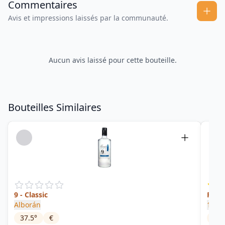
Commentaires
Avis et impressions laissés par la communauté.
Aucun avis laissé pour cette bouteille.
Bouteilles Similaires
9 - Classic
Piña
Alborán
1947
37.5
°
€
40
°