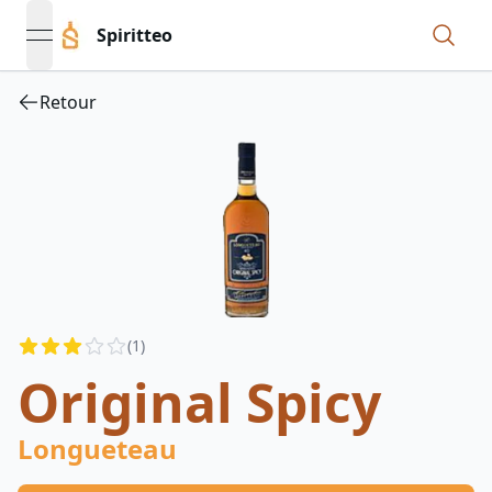
Spiritteo
open navigation menu
Retour
Reviews
(
1
)
3
out of 5 stars
Original Spicy
Longueteau